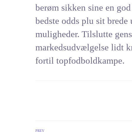
berøm sikken sine en god 
bedste odds plu sit brede
muligheder. Tilslutte gens
markedsudvælgelse lidt k
fortil topfodboldkampe.
PREV