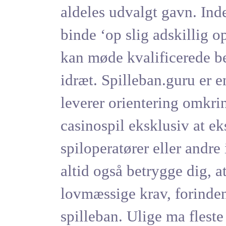
aldeles udvalgt gavn. Ind
binde ‘op slig adskillig o
kan møde kvalificerede b
idræt. Spilleban.guru er 
leverer orientering omkri
casinospil eksklusiv at eks
spiloperatører eller andre
altid også betrygge dig, a
lovmæssige krav, forinden
spilleban. Ulige ma fleste 