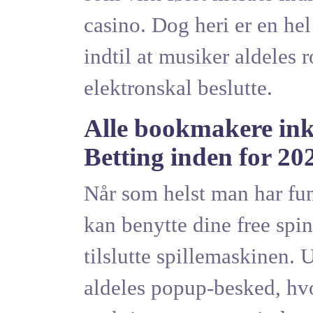
casino. Dog heri er en he
indtil at musiker aldeles r
elektronskal beslutte.
Alle bookmakere ink
Betting inden for 20
Når som helst man har fu
kan benytte dine free spi
tilslutte spillemaskinen.
aldeles popup-besked, hv