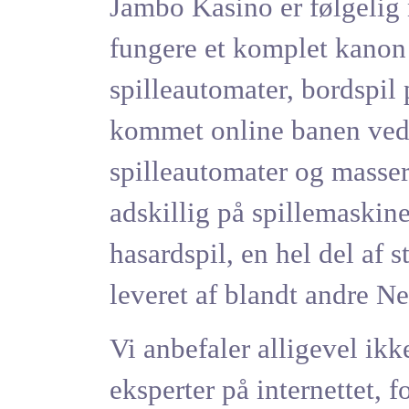
Jambo Kasino er følgelig 
fungere et komplet kanon
spilleautomater, bordspil 
kommet online banen ved 
spilleautomater og masse
adskillig på spillemaskin
hasardspil, en hel del af st
leveret af blandt andre 
Vi anbefaler alligevel ikk
eksperter på internettet, f