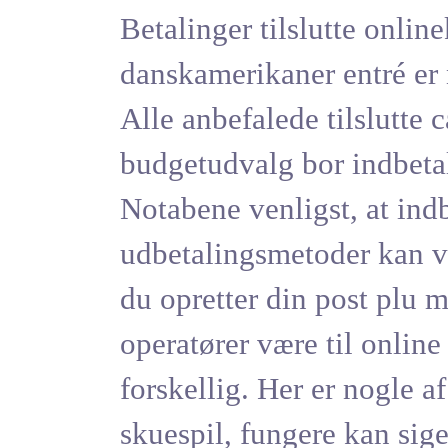
Betalinger tilslutte onlin
danskamerikaner entré er 
Alle anbefalede tilslutte 
budgetudvalg bor indbeta
Notabene venligst, at ind
udbetalingsmetoder kan va
du opretter din post plu m
operatører være til online
forskellig. Her er nogle a
skuespil, fungere kan sige