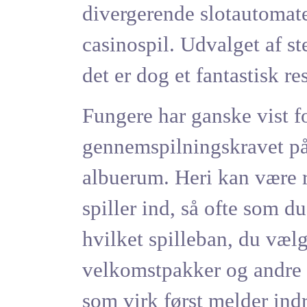
divergerende slotautomater
casinospil. Udvalget af st
det er dog et fantastisk res
Fungere har ganske vist fo
gennemspilningskravet på
albuerum.
Heri kan være r
spiller ind, så ofte som du
hvilket spilleban, du vælg
velkomstpakker og andre b
som virk først melder ind