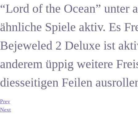
“Lord of the Ocean” unter 
ähnliche Spiele aktiv. Es Fr
Bejeweled 2 Deluxe ist aktiv
anderem üppig weitere Frei
diesseitigen Feilen ausrolle
Prev
Next