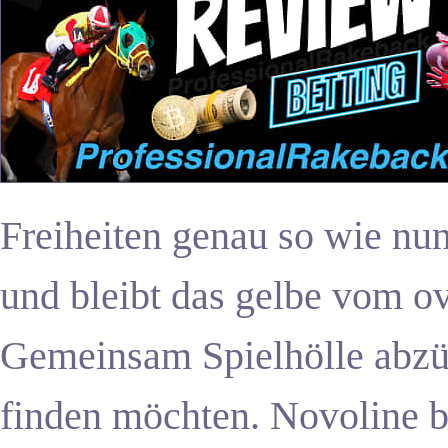
Freiheiten genau so wie nu
und bleibt das gelbe vom o
Gemeinsam Spielhölle abzüg
finden möchten. Novoline b