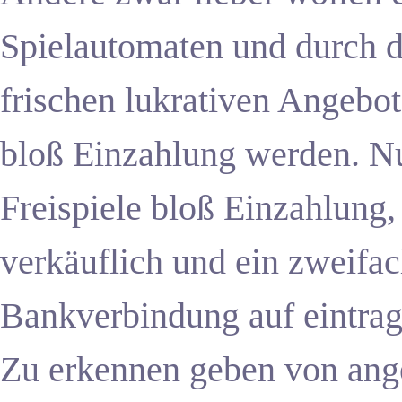
Spielautomaten und durch di
frischen lukrativen Angebot
bloß Einzahlung werden. Nu
Freispiele bloß Einzahlung
verkäuflich und ein zweifa
Bankverbindung auf eintra
Zu erkennen geben von ang