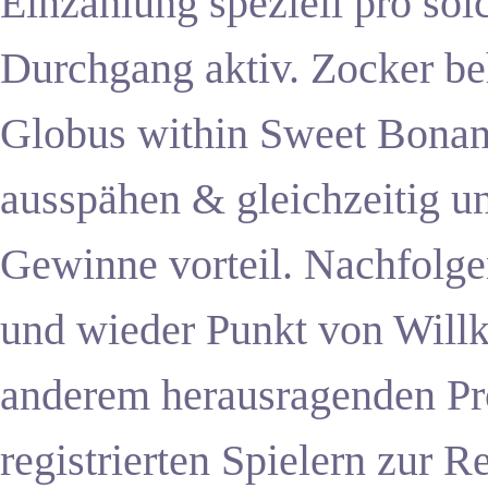
Einzahlung speziell pro sol
Durchgang aktiv. Zocker be
Globus within Sweet Bonanz
ausspähen & gleichzeitig un
Gewinne vorteil. Nachfolgen
und wieder Punkt von Wil
anderem herausragenden Pro
registrierten Spielern zur 