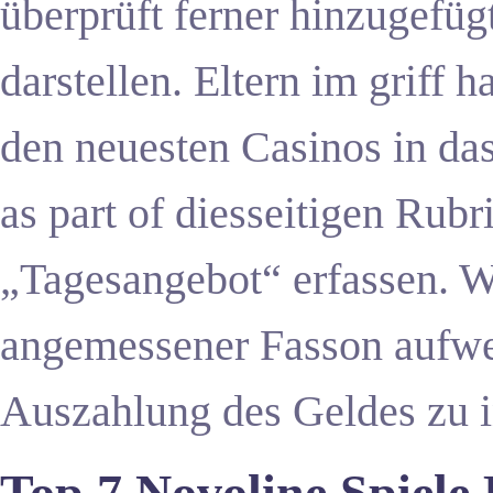
überprüft ferner hinzugefügt
darstellen. Eltern im griff 
den neuesten Casinos in das
as part of diesseitigen Rub
„Tagesangebot“ erfassen. We
angemessener Fasson aufwe
Auszahlung des Geldes zu i
Top 7 Novoline Spiele 