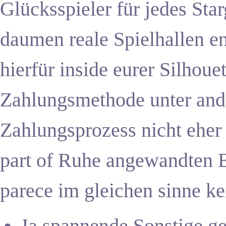
Glücksspieler für jedes Sta
daumen reale Spielhallen en
hierfür inside eurer Silhoue
Zahlungsmethode unter and
Zahlungsprozess nicht eher 
part of Ruhe angewandten Ei
parece im gleichen sinne ke
Ja spannende Sonstige ge