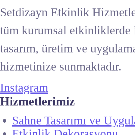
Setdizayn Etkinlik Hizmetle
tüm kurumsal etkinliklerde 
tasarım, üretim ve uygulama
hizmetinize sunmaktadır.
Instagram
Hizmetlerimiz
Sahne Tasarımı ve Uygu
Etkinlik Dekorasyonu