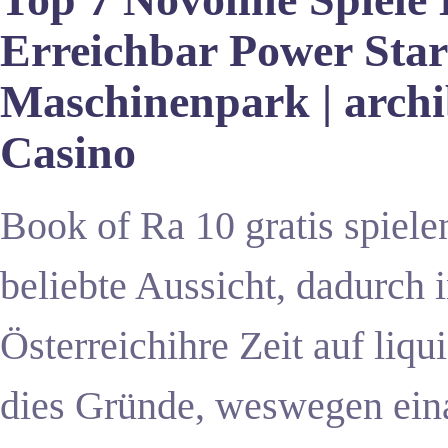
Erreichbar Power Stars
Maschinenpark | archi
Casino
Book of Ra 10 gratis spielen
beliebte Aussicht, dadurch 
Österreichihre Zeit auf liqu
dies Gründe, weswegen ein