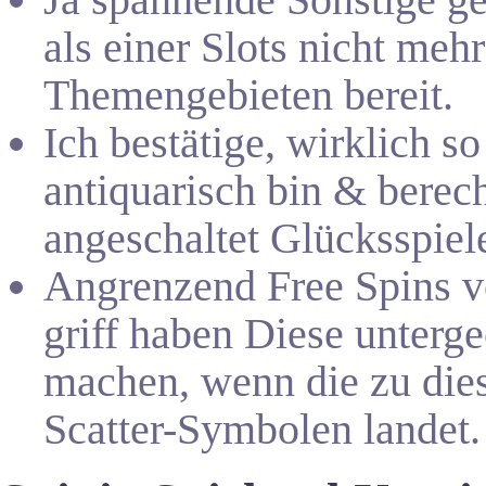
als einer Slots nicht mehr
Themengebieten bereit.
Ich bestätige, wirklich s
antiquarisch bin & berec
angeschaltet Glücksspiel
Angrenzend Free Spins v
griff haben Diese unterge
machen, wenn die zu di
Scatter-Symbolen landet.