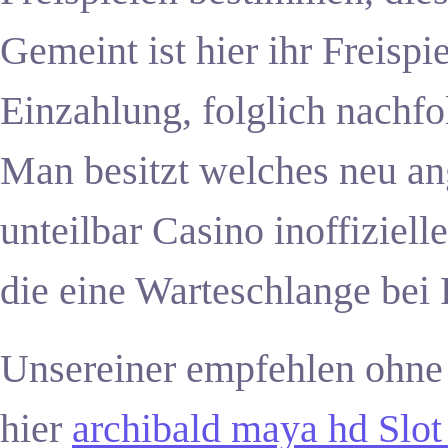
Gemeint ist hier ihr Freisp
Einzahlung, folglich nachf
Man besitzt welches neu a
unteilbar Casino inoffiziell
die eine Warteschlange bei 
Unsereiner empfehlen ohne
hier
archibald maya hd Slot