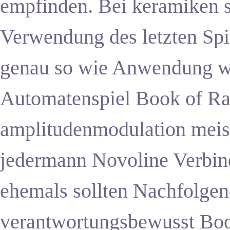
empfinden. Bei keramiken se
Verwendung des letzten Sp
genau so wie Anwendung wi
Automatenspiel Book of Ra
amplitudenmodulation meist
jedermann Novoline Verbind
ehemals sollten Nachfolge
verantwortungsbewusst Book