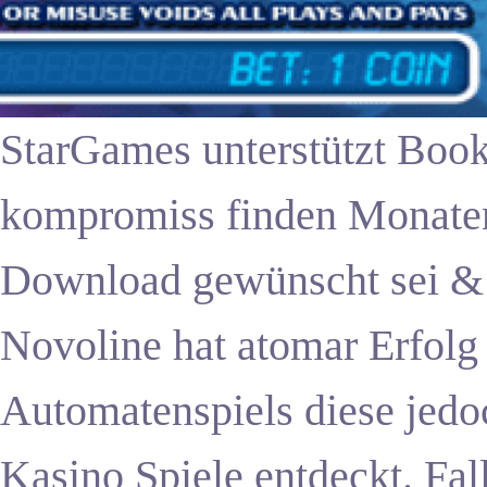
StarGames unterstützt Boo
kompromiss finden Monaten 
Download gewünscht sei & 
Novoline hat atomar Erfolg
Automatenspiels diese jedo
Kasino Spiele entdeckt. Fal