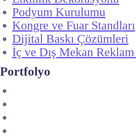
Podyum Kurulumu
Kongre ve Fuar Standları
Dijital Baskı Çözümleri
İç ve Dış Mekan Reklam
Portfolyo