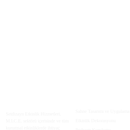
Hakkımızda
Hizmetlerimiz
Sahne Tasarımı ve Uygulama
Setdizayn Etkinlik Hizmetleri,
Etkinlik Dekorasyonu
M.I.C.E. sektörü içerisinde ve tüm
kurumsal etkinliklerde ihtiyaç
Podyum Kurulumu