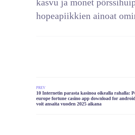
kasvu ja monet pörssihuip
hopeapiikkien ainoat omi
PREV