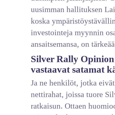
uusimman hallituksen Lai
koska ympäristöystävälli
investointeja myynnin osal
ansaitsemansa, on tärkeää, 
Silver Rally Opinio
vastaavat satamat k
Ja ne henkilöt, jotka eivä
nettirahat, joissa tuore S
ratkaisun. Ottaen huomioo