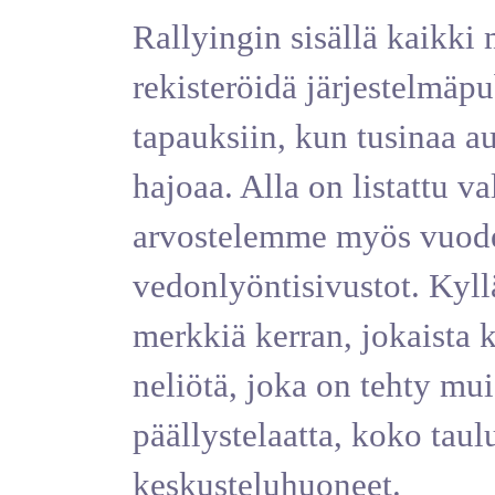
Rallyingin sisällä kaikki 
rekisteröidä järjestelmäpu
tapauksiin, kun tusinaa a
hajoaa. Alla on listattu va
arvostelemme myös vuode
vedonlyöntisivustot. Kyll
merkkiä kerran, jokaista 
neliötä, joka on tehty mu
päällystelaatta, koko taul
keskusteluhuoneet.