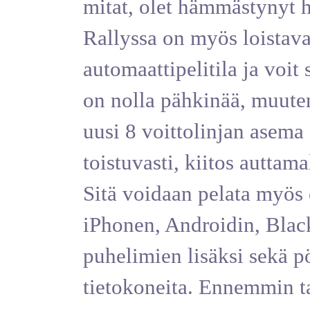
mitat, olet hämmästynyt h
Rallyssa on myös loistava
automaattipelitila ja voit
on nolla pähkinää, muute
uusi 8 voittolinjan asema 
toistuvasti, kiitos auttama
Sitä voidaan pelata myös 
iPhonen, Androidin, Blac
puhelimien lisäksi sekä pö
tietokoneita. Ennemmin t