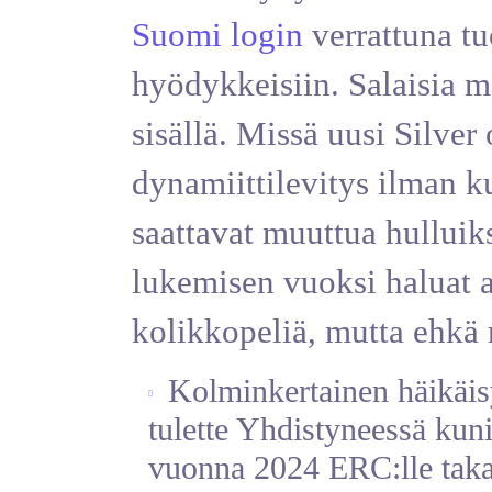
Suomi login
verrattuna tu
hyödykkeisiin. Salaisia ​​
sisällä. Missä uusi Silver 
dynamiittilevitys ilman k
saattavat muuttua hulluik
lukemisen vuoksi haluat a
kolikkopeliä, mutta ehkä 
Kolminkertainen häikäisy
tulette Yhdistyneessä kuni
vuonna 2024 ERC:lle takai