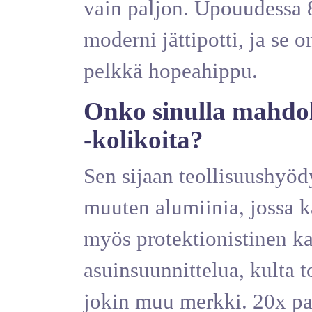
vain paljon. Upouudessa 8
moderni jättipotti, ja se
pelkkä hopeahippu.
Onko sinulla mahdo
-kolikoita?
Sen sijaan teollisuushyöd
muuten alumiinia, jossa 
myös protektionistinen k
asuinsuunnittelua, kulta 
jokin muu merkki. 20x pa