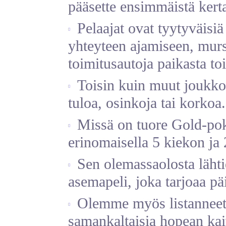
pääsette ensimmäistä kerta
Pelaajat ovat tyytyväisiä
yhteyteen ajamiseen, murs
toimitusautoja paikasta to
Toisin kuin muut joukkov
tuloa, osinkoja tai korkoa.
Missä on tuore Gold-poki
erinomaisella 5 kiekon ja 2
Sen olemassaolosta läht
asemapeli, joka tarjoaa pä
Olemme myös listanneet t
samankaltaisia ​​hopean ka