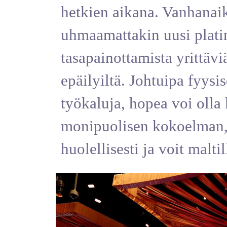
hetkien aikana. Vanhanaik
uhmaamattakin uusi plati
tasapainottamista yrittäviä
epäilyiltä. Johtuipa fyys
työkaluja, hopea voi olla 
monipuolisen kokoelman, m
huolellisesti ja voit maltill