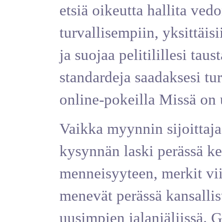
etsiä oikeutta hallita ved
turvallisempiin, yksittäisi
ja suojaa pelitilillesi ta
standardeja saadaksesi tu
online-pokeilla Missä on 
Vaikka myynnin sijoittaja 
kysynnän laski perässä k
menneisyyteen, merkit vi
menevät perässä kansallis
uusimpien jalanjäljissä.