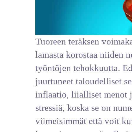
Tuoreen teräksen voimaka
lamasta korostaa niiden 
työntöjen tehokkuutta. Ed
juurtuneet taloudelliset se
inflaatio, liialliset menot 
stressiä, koska se on nume
viimeisimmät että voit ku