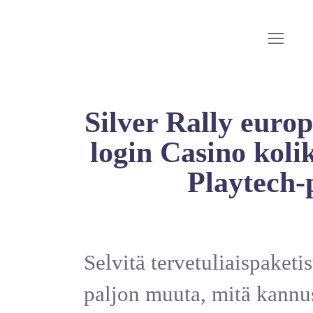
Silver Rally euro
login Casino kolik
Playtech-
Selvitä tervetuliaispaketis
paljon muuta, mitä kannus