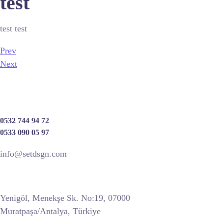
test
test test
Prev
Next
0532 744 94 72
0533 090 05 97
info@setdsgn.com
Yenigöl, Menekşe Sk. No:19, 07000
Muratpaşa/Antalya, Türkiye