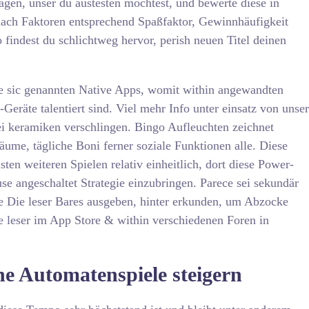
ragen, unser du austesten möchtest, und bewerte diese in
 nach Faktoren entsprechend Spaßfaktor, Gewinnhäufigkeit
findest du schlichtweg hervor, perish neuen Titel deinen
 sic genannten Native Apps, womit within angewandten
eräte talentiert sind. Viel mehr Info unter einsatz von unser
ei keramiken verschlingen. Bingo Aufleuchten zeichnet
äume, tägliche Boni ferner soziale Funktionen alle. Diese
en weiteren Spielen relativ einheitlich, dort diese Power-
se angeschaltet Strategie einzubringen. Parece sei sekundär
e Die leser Bares ausgeben, hinter erkunden, um Abzocke
 leser im App Store & within verschiedenen Foren in
e Automatenspiele steigern