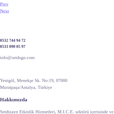
Prev
Next
0532 744 94 72
0533 090 05 97
info@setdsgn.com
Yenigöl, Menekşe Sk. No:19, 07000
Muratpaşa/Antalya, Türkiye
Hakkımızda
Setdizayn Etkinlik Hizmetleri, M.I.C.E. sektörü içerisinde v