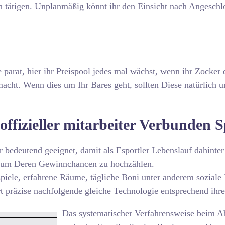
h tätigen. Unplanmäßig könnt ihr den Einsicht nach Angeschl
parat, hier ihr Preispool jedes mal wächst, wenn ihr Zocker
acht. Wenn dies um Ihr Bares geht, sollten Diese natürlich 
offizieller mitarbeiter Verbunden 
edeutend geeignet, damit als Esportler Lebenslauf dahinter
n, um Deren Gewinnchancen zu hochzählen.
iele, erfahrene Räume, tägliche Boni unter anderem soziale 
 präzise nachfolgende gleiche Technologie entsprechend ihre
Das systematischer Verfahrensweise beim Ab