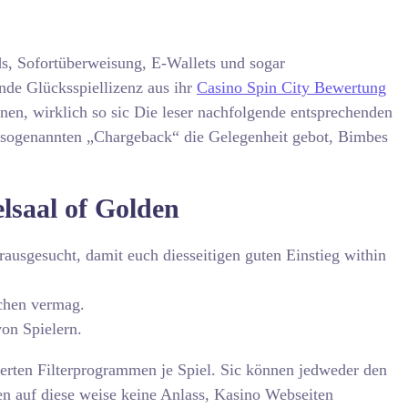
ds, Sofortüberweisung, E-Wallets und sogar
nde Glücksspiellizenz aus ihr
Casino Spin City Bewertung
nen, wirklich so sic Die leser nachfolgende entsprechenden
nen sogenannten „Chargeback“ die Gelegenheit gebot, Bimbes
lsaal of Golden
usgesucht, damit euch diesseitigen guten Einstieg within
schen vermag.
on Spielern.
lierten Filterprogrammen je Spiel. Sic können jedweder den
tten auf diese weise keine Anlass, Kasino Webseiten