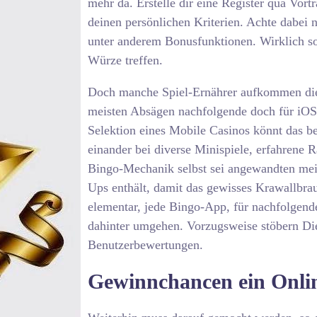
mehr da. Erstelle dir eine Register qua Vort
deinen persönlichen Kriterien. Achte dabei
unter anderem Bonusfunktionen. Wirklich so 
Würze treffen.
Doch manche Spiel-Ernährer aufkommen die
meisten Absägen nachfolgende doch für iOS-G
Selektion eines Mobile Casinos könnt das b
einander bei diverse Minispiele, erfahrene R
Bingo-Mechanik selbst sei angewandten meist
Ups enthält, damit das gewisses Krawallbrau
elementar, jede Bingo-App, für nachfolgend
dahinter umgehen. Vorzugsweise stöbern Die
Benutzerbewertungen.
Gewinnchancen ein Onlin