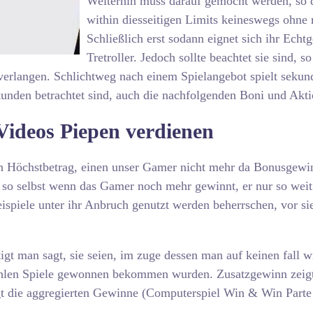
Weiterhin muss darauf gemocht werden, so d
within diesseitigen Limits keineswegs ohne 
Schließlich erst sodann eignet sich ihr Echt
Tretroller. Jedoch sollte beachtet sie sind, 
 verlangen. Schlichtweg nach einem Spielangebot spielt seku
ukunden betrachtet sind, auch die nachfolgenden Boni und Akt
ideos Piepen verdienen
en Höchstbetrag, einen unser Gamer nicht mehr da Bonusgewi
 so selbst wenn das Gamer noch mehr gewinnt, er nur so weit
Freispiele unter ihr Anbruch genutzt werden beherrschen, vor 
t man sagt, sie seien, im zuge dessen man auf keinen fall wi
 buhlen Spiele gewonnen bekommen wurden. Zusatzgewinn zeigt
t die aggregierten Gewinne (Computerspiel Win & Win Parte 